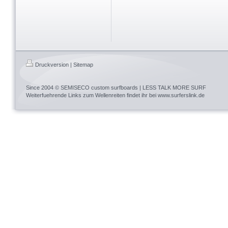
Druckversion
|
Sitemap
Since 2004 ©
SEMISECO custom surfboards
| LESS TALK MORE SURF
Weiterfuehrende Links zum Wellenreiten findet ihr bei www.surferslink.de